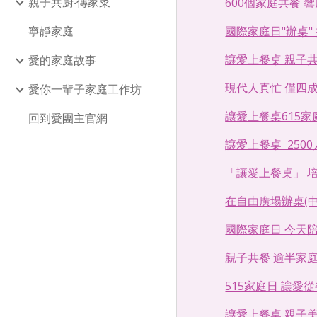
親子共廚‧傳家菜
600個家庭共餐 響應
寧靜家庭
國際家庭日"辦桌" 把
讓愛上餐桌 親子共餐更
愛的家庭故事
現代人真忙 僅四成九全
愛你一輩子家庭工作坊
讓愛上餐桌615家庭
回到愛團主官網
讓愛上餐桌  2500人
「讓愛上餐桌」 培養
在自由廣場辦桌(中央社
國際家庭日 今天陪小
親子共餐 逾半家庭做不
515家庭日 讓愛從餐
讓愛上餐桌 親子美味