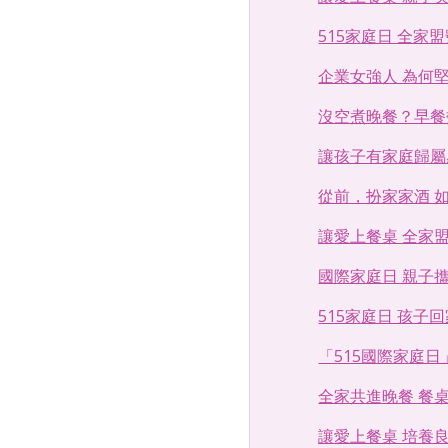
515家庭日 全家盟號
企業女強人 為何堅
沒空煮晚餐？早餐效
讓孩子有家庭歸屬感(人
從前，扮家家酒 如今
讓愛上餐桌 全家盟號
國際家庭日 親子攜手上
515家庭日 孩子回家
「515國際家庭日」 
全家共進晚餐 餐桌布
讓愛上餐桌 培養良好親