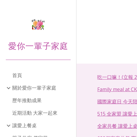
Sk
愛你一輩子家庭
首頁
吃一口嘛！(立報 201
關於愛你一輩子家庭
Family meal at C
歷年推動成果
國際家庭日 今天陪小
近期活動 大家一起來
515 全家盟 讓愛上餐
讓愛上餐桌
全家共餐 讓愛上桌(人