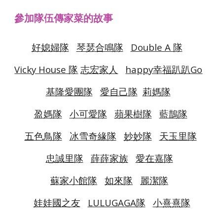
參加隊伍傳家菜的故事
好媳婦隊
琴瑟合鳴隊
Double A 隊
Vicky House 隊
志宏家人
happy幸福趴趴Go
基隆愛團隊
愛自己隊
莉媽隊
盈媽隊
小可愛隊
蘋果樹隊
藍鵲隊
五色鳥隊
冰雪奇緣隊
妙妙隊
天玉里隊
忠誠里隊
薛薛家族
愛在嘉隊
蘇家小館隊
如來隊
麗潔隊
娃娃國之友
LULUGAGA隊
小熹熹隊