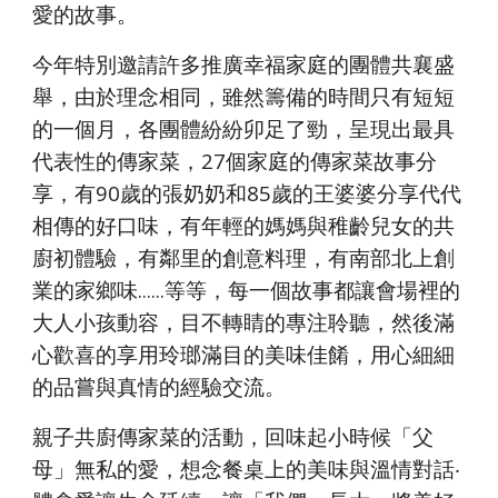
愛的故事。
今年特別邀請許多推廣幸福家庭的團體共襄盛
舉，由於理念相同，雖然籌備的時間只有短短
的一個月，各團體紛紛卯足了勁，呈現出最具
代表性的傳家菜，27個家庭的傳家菜故事分
享，有90歲的張奶奶和85歲的王婆婆分享代代
相傳的好口味，有年輕的媽媽與稚齡兒女的共
廚初體驗，有鄰里的創意料理，有南部北上創
業的家鄉味......等等，每一個故事都讓會場裡的
大人小孩動容，目不轉睛的專注聆聽，然後滿
心歡喜的享用玲瑯滿目的美味佳餚，用心細細
的品嘗與真情的經驗交流。
親子共廚傳家菜的活動，回味起小時候「父
母」無私的愛，想念餐桌上的美味與溫情對話‧