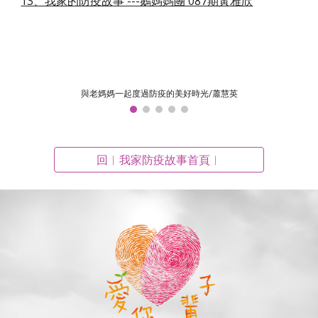
13、我家的防疫故事 ---鵝媽媽團 087期黃雅欣
與老媽媽一起度過防疫的美好時光/蕭慧英
回︱我家防疫故事首頁︱