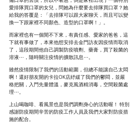
備口罩的習慣，所以不著急，倒是家裡出現了一個特別
愛排隊買口罩的女兒，問她為什麼要去排隊買口罩？她
給我的答覆是：「去排隊可以跟大家聊天，而且可以變
換一下跟家裡不同顏色、造型的口罩啊！」。 
而家裡也有一個閒不下來，有責任感、愛家的爸爸，這
下就有事做了，本來他想安排去金門訪友因疫情而取消
了，這段期間他自己調製防疫噴劑、藥膏，買了殺菌的
溶液⋯，隨時關注疫情的擴散訊息⋯。 
雖然疫情限制了我們的活動範圍，但總不能讓自己太悶
啊！還好朋友開的卡拉OK店紓緩了我們的鬱悶，並嚴
格把關，入門先量體溫，麥克風酒精消毒，空間殺菌處
理⋯。
上山喝咖啡、看風景也是我們調劑身心的活動喔！ 特別
感謝防疫期間辛苦的防疫工作人員及我們大家對防疫措
施的配合。