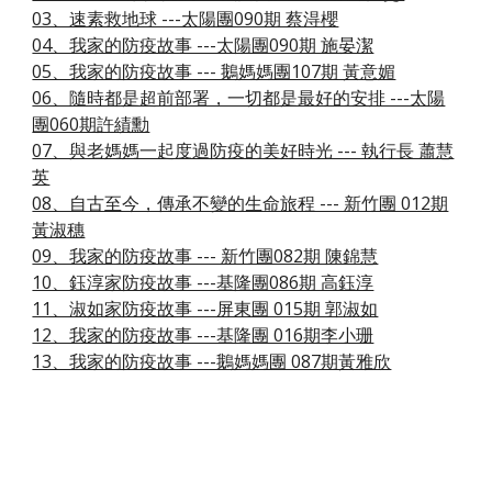
03、速素救地球 ---太陽團090期 蔡淂櫻
04、我家的防疫故事 ---太陽團090期 施晏潔
05、我家的防疫故事 --- 鵝媽媽團107期 黃意媚
06、隨時都是超前部署，一切都是最好的安排 ---太陽
團060期許績勳
07、與老媽媽一起度過防疫的美好時光 --- 執行長 蕭慧
英
08、自古至今，傳承不變的生命旅程 --- 新竹團 012期
黃淑穗
09、我家的防疫故事 --- 新竹團082期 陳錦慧
10、鈺淳家防疫故事 ---基隆團086期 高鈺淳
11、淑如家防疫故事 ---屏東團 015期 郭淑如
12、我家的防疫故事 ---基隆團 016期李小珊
13、我家的防疫故事 ---鵝媽媽團 087期黃雅欣