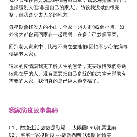
我不管和任何人說話時都會載口罩，我認為是保護自己
也保護別人(除非是自己的家人)。防役我没做的很完
整，但我會少去人多的地方。
每星期會找没人的小山，全家一起去走個2個小時。如
外食大都會買回家在一起用餐，在多自己炒個青菜。
回到老人家家中，比較不會在去擁抱(因怕不少心把病毒
傳給老人家)。
這次的疫情讓我更了解人生的無常，更要珍惜我們身邊
彼此在乎的人。還有更要把自己多餘的能力拿來幫助有
需要的人家。我們真的是已經太過幸福了。
我家防疫故事集錦
01.、防疫生活 處處是戰場 ---太陽團090期 厲世娟
02 、宅宅一家挺防疫 ---鵝媽媽團 108期 周怡雯 