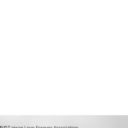
有©
Taiwan Love Forever Association