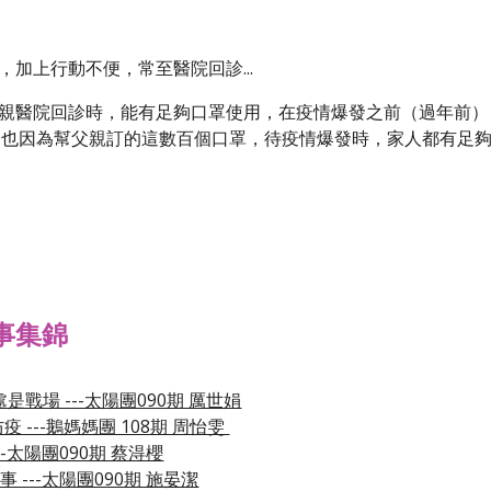
，加上行動不便，常至醫院回診...
親醫院回診時，能有足夠口罩使用，在疫情爆發之前（過年前）
... 也因為幫父親訂的這數百個口罩，待疫情爆發時，家人都有足夠口
事集錦
處是戰場 ---太陽團090期 厲世娟
 ---鵝媽媽團 108期 周怡雯 
--太陽團090期 蔡淂櫻
 ---太陽團090期 施晏潔