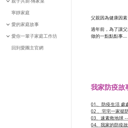
親子共廚‧傳家菜
寧靜家庭
父親因為健康因素
愛的家庭故事
過年前，為了讓父
愛你一輩子家庭工作坊
做的一點點點事..
回到愛團主官網
我家防疫故
01.、防疫生活 處
02 、宅宅一家挺防疫
03、速素救地球 -
04、我家的防疫故事