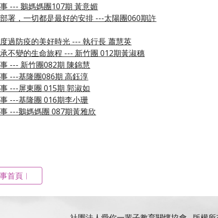
 --- 鵝媽媽團107期 黃意媚
部署，一切都是最好的安排 ---太陽團060期許
度過防疫的美好時光 --- 執行長 蕭慧英
不變的生命旅程 --- 新竹團 012期黃淑穗
 --- 新竹團082期 陳錦慧
 ---基隆團086期 高鈺淳
 ---屏東團 015期 郭淑如
 ---基隆團 016期李小珊
 ---鵝媽媽團 087期黃雅欣
事首頁︱
社團法人愛你一輩子教育關懷協會
版權所