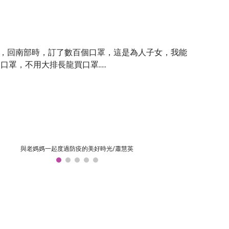
，回南部時，訂了數百個口罩，這是為人子女，我能
罩，不用大排長龍買口罩.....
與老媽媽一起度過防疫的美好時光/蕭慧英