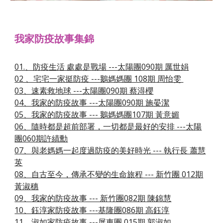
我家防疫故事集錦
01.、防疫生活 處處是戰場 ---太陽團090期 厲世娟
02 、宅宅一家挺防疫 ---鵝媽媽團 108期 周怡雯 
03、速素救地球 ---太陽團090期 蔡淂櫻
04、我家的防疫故事 ---太陽團090期 施晏潔
05、我家的防疫故事 --- 鵝媽媽團107期 黃意媚
06、隨時都是超前部署，一切都是最好的安排 ---太陽
團060期許績勳
07、與老媽媽一起度過防疫的美好時光 --- 執行長 蕭慧
英
08、自古至今，傳承不變的生命旅程 --- 新竹團 012期
黃淑穗
09、我家的防疫故事 --- 新竹團082期 陳錦慧
10、鈺淳家防疫故事 ---基隆團086期 高鈺淳
11、淑如家防疫故事 ---屏東團 015期 郭淑如