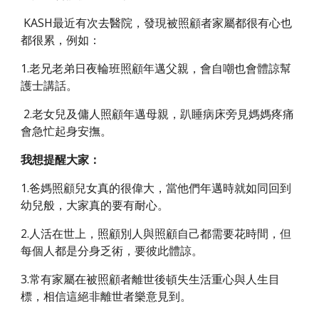
 KASH最近有次去醫院，發現被照顧者家屬都很有心也
都很累，例如：
1.老兄老弟日夜輪班照顧年邁父親，會自嘲也會體諒幫
護士講話。
 2.老女兒及傭人照顧年邁母親，趴睡病床旁見媽媽疼痛
會急忙起身安撫。 
我想提醒大家：
1.爸媽照顧兒女真的很偉大，當他們年邁時就如同回到
幼兒般，大家真的要有耐心。
2.人活在世上，照顧別人與照顧自己都需要花時間，但
每個人都是分身乏術，要彼此體諒。 
3.常有家屬在被照顧者離世後頓失生活重心與人生目
標，相信這絕非離世者樂意見到。 