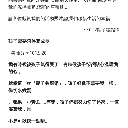
品嘗到桂鶯的炸醬面,美蘭的天使蛋,ㄚ穗的脆梅,還有運
鶯的涼拌蘆筍,沛誼的車輪餅.....
請各位觀賞我們的活動照片,讓我們珍惜生活的幸福
~~012期ㄚ穗報導
孩子需要陪伴著成長
~美蘭分享101.5.20
我有時候被孩子氣得哭了，有時候孩子卻很貼心溫暖我
的心，
就像這一次『親子共廚樂』，孩子好像不需要我一樣，
像切水煮蛋
、蘋果、小黃瓜.....等等，孩子們都努力切了起來，一直
催著我，是
不是可以快一點唷。