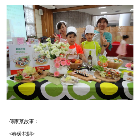
傳家菜故事：
<春暖花開>