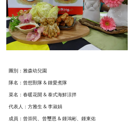
團別：雅森幼兒園
隊名：曾想獸隊 & 鍾愛煮隊
菜名：春暖花開 & 泰式海鮮涼拌
代表人：方雅生 & 李淑娟
成員：曾崇民、曾璽恩 & 鍾鴻彬、鍾東佑