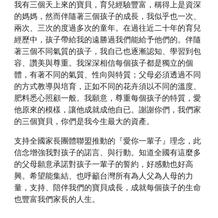
我有三個天上來的寶貝，育兒經驗豐富，稱得上是資深
的媽媽，然而伴隨著三個孩子的成長，我似乎也一次、 
兩次、三次的度過多次的童年。在過往近二十年的育兒
經歷中，孩子帶給我的遠勝過我們能給予他們的。伴隨
著三個不同氣質的孩子，我自己也逐漸認知、學習到包
容、讚美與尊重。我深深相信每個孩子都是獨立的個
體，有著不同的氣質、性向與特質；父母必須透過不同
的方式教導與培育，正如不同的花卉須以不同的溫度、
肥料悉心照顧一般。我願意，尊重每個孩子的特質，愛
他原來的模樣，讓他成就成他自已。謝謝你們，我們家
的三個寶貝，你們是我今生最大的資產。
支持全國家長團體聯盟推動的『愛你一輩子』理念，此
信念增強我對孩子的諾言、與行動。知道全國有這麼多
的父母願意承諾對孩子一輩子的誓約，好感動也好高
興。希望能集結、也呼籲台灣所有為人父為人母的力
量，支持、陪伴我們的寶貝成長，成就每個孩子的生命
也豐富我們家長的人生。