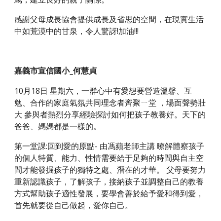
感謝父母成長協會提供成長及省思的空間，在現實生活
中如荒漠中的甘泉，令人驚訝!加油!!!
嘉義市宣信國小_何慧貞
10月18日 星期六，一群心中有愛想要營造溫馨、互
勉、合作的家庭氣氛共同理念者齊聚ㄧ堂 ，場面聲勢壯
大 參與者熱烈分享經驗探討如何把孩子教養好。天下的
爸爸、媽媽都是一樣的。
第一堂課:回到愛的原點- 由馮蘋老師主講 暸解體察孩子
的個人特質、能力、性情需要給于足夠的時間與自主空
間才能發掘孩子的獨特之處、潛在的才華。 父母要努力
重新認識孩子，了解孩子，接納孩子並調整自己的教養
方式幫助孩子適性發展，要學會善於給予愛和得到愛，
首先就要從自己做起，愛你自己。