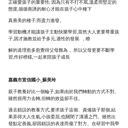
正確愛孩子的重要性; 因為只有不打不罵,溫柔而堅定的
態度,循循善誘的耐心才能在孩子心中種下
真善美的種子;而盡力激發。
學習動機才能讓孩子主動快樂學習,當然大人更要尊重孩
子,因才施教並給予多元,適性的發展. ，瞭
解的道理愈多愈覺得父母難為， 所以父母更要不斷學
習,作好榜樣,一起來陪孩子成長
嘉義市宣信國小_蘇美玲
親子教養好比一個輪子,如果由於我們轉動的方式不對,
雖然很用力去轉,但轉的效益卻不佳。
過去錯誤的教養方式,要求孩子這個、責備孩子那個,結
果弄得大人生氣,小孩委屈,也關閉了溝通之門。雖然出
發點定善義,卻因錯誤的表達而傷了對方。在研習中我學