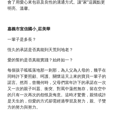
會了用愛心來包容及良性的溝通方式。讓“家”這圓點更
明亮、溫馨。
嘉義市宣信國小_莊美華
一輩子是多長？
恆久的承諾是否真能到天荒到地老？
愛的誓約是否真能實踐？始終如一？
每個孩子呱呱落地那一剎那，為人父為人母的，幾乎在
同時許下要照顧、呵護、關懷這天上來的寶貝一輩子的
諾言。然而，曾幾何時，父母們當年許下的承諾在一次
又一次的親子叫囂、衝突、對罵中蕩然無存，留在空中
的只有一次再次的怨恨及悔意。這時才驚覺，親情或許
是天生的，但愛的方式卻需經過學習及努力，親、子雙
方的努力與努力。