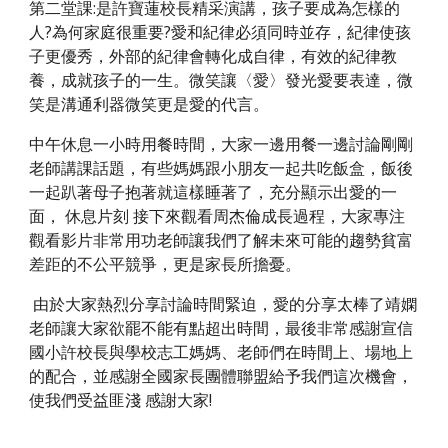
第二堂課:是許寶蓮校長精采演講，孩子要成為怎樣的
人?為何家庭很重要?愛和紀律必須同時並存，紀律使孩
子更優秀，外部的紀律會轉化成自律，有效的紀律教
養，成就孩子的一生。微笑讓〈愛〉發光愛要表達，微
笑是溝通利器微笑更是愛的代言。
中午休息一小時用餐時間，大家一邊用餐一邊討論剛剛
老師講課話題，有些媽媽跟小朋友一起共吃飯盒，飯後
一起趴著母子抱著就這樣睡著了，充分顯示出愛的一
面， 休息片刻 接下來觀看周杰倫成長過程，大家專注
觀看影片非常用功老師讓我們了解未來可能的趨勢貧富
差距的不公平競爭，更是家長所擔憂。
 由於大家熱烈分享討論時間緊迫，愛的分享太棒了靖嫻
老師讓大家欲罷不能有點超出時間，最後非常感謝宣信
國小許校長與學校志工媽媽、老師們在時間上、場地上
的配合，並感謝全國家長團體聯盟給予我們這次機會， 
使我們受益匪淺 感謝大家!  