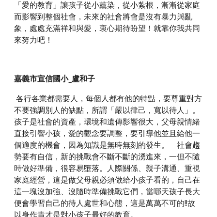
「愛的教育」讓孩子從小薰染，從小紮根，漸漸從家庭
而影響到整個社會，未來的社會將會是沒有暴力與亂
象，處處充滿祥和與愛，衷心期待盼望！就靠你我共同
來努力吧！
嘉義市宣信國小_盧和子
 各行各業都需要人，每個人都有他的特點，要尊重對方
不要強調別人的缺點，所謂「嚴以律己，寬以待人」。
孩子是社會的資產，環境和遺傳影響很大，父母親情緒
直接引響小孩，愛的觀念要調整，要引導他並且給他一
個適度的機會，因為知識是無時無刻的發生。    社會趨
勢要有自信，新的挑戰會不斷不斷的湧進來，一但不隨
時做好準備，很容易墮落。人際關係、親子溝通、重視
家庭經營，這是做父母親必須做給小孩子看的，自己在
這一塊沒加強、沒隨時準備挑戰它們，當哪天孩子長大
便會學習自己的待人處世和心態，這是萬萬不可的!!故
以身作責才是對小孩子最好的教育。