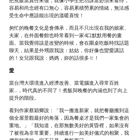
把煮飯當責任來做，就像小學生把功課當必須來看待，
容易和尚念經有口無心，容易累積勞累的情緒，無法感
受生命中應該能出現的溫暖喜悅！
匆忙的晚餐文化是會傳承，而且不只出現在我的娘家、
夫家，在外面餐館也時常看到一家4口默默用餐的畫
面。當我覺得該是改變的時候，會在圍桌吃飯時找話題
聊天，結果是外甥跟我說：姑姑，你好像也蠻愛講話
的！女兒跟我說：媽媽，妳的話很多ㄝ！
愛
當台灣大環境進入經濟改善、當電腦進入尋常百姓
家…，時代真的不同了！煮飯與晚餐的內涵也到了向上
提升的階段。
看到作家蔡穎卿說：「我一搬進新家，就把餐廳搬到這
個全屋景觀最好的角落，因為餐桌才是我們一家集會的
重地。」「我知道，在那無數美好的黃昏裡，如果沒有
了被視為非常重要、持續進行一如美好儀式的相聚，我