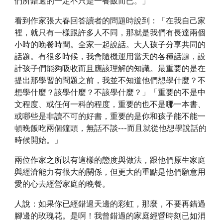
們所錯過的一定不只是一餐飯而已。」
看到作家張大春回答讀者的問題時說到：「在我自己家
裡，就只有一樣跟許多人不同，那就是我們有長達兩個
小時的晚餐時間。全家一起說話。大人孩子分享共同的
話題。有很多時候，我會隨機運用當天的各種話題，設
計孩子們能夠吸收而且應該理解的知識。最重要的是在
提出那學習的問題之前，我並不知道他們想學什麼？不
想學什麼？該學什麼？不該學什麼？」「重要的不是中
文程度、或任何一科的程度，重要的也不是哪一本書、
或哪些是非讀不可的好書，重要的是你和孩子能不能一
頓晚飯吃兩個鐘頭，無話不談---而且就從他想學說話的
時候開始。」
兩位作家之所以有這樣的態度與做法，跟他們原生家庭
與經濟能力有很大的關係，但更大的重點是他們願意用
愛的心去經營家庭的晚餐。
人說：如果你已經錯過天邊的彩虹，那麼，不要再錯過
腳邊的玫瑰花。是啊！我曾錯過的家庭經營時刻已如消