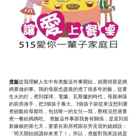
從我理解人生中有煮飯這件事開始，就覺得那是媽
煮飯
媽要做的事。我的母親也盡責的煮了很多年的飯，從要
生火的灶，煮到煤球、電爐、瓦斯爐的時代，母親俐落
的廚房身手，把3個孩子養大。3個孩子卻從來沒想到要
煮頓飯給母親吃，包括唯一的女兒—我，壓根沒想過要
煮一餐給媽媽吃。 煮飯這件事跟我會有關係，是直到當
新嫁娘的第七天，婆婆在廚房裡跟在旁見習的媳婦說：
「明天開始就讓妳來煮了！」所以，煮飯對我來說就是