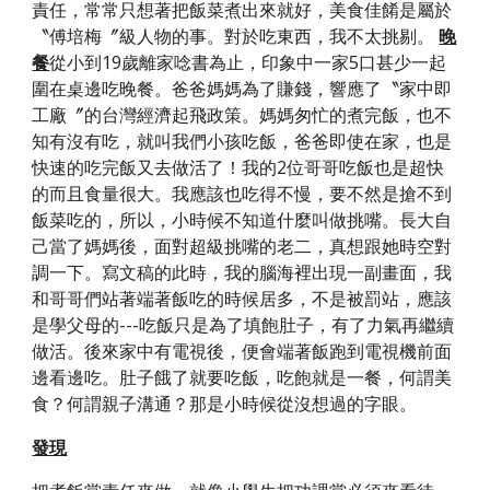
責任，常常只想著把飯菜煮出來就好，美食佳餚是屬於
〝傅培梅〞級人物的事。對於吃東西，我不太挑剔。 
晚
從小到19歲離家唸書為止，印象中一家5口甚少一起
餐
圍在桌邊吃晚餐。爸爸媽媽為了賺錢，響應了〝家中即
工廠〞的台灣經濟起飛政策。媽媽匆忙的煮完飯，也不
知有沒有吃，就叫我們小孩吃飯，爸爸即使在家，也是
快速的吃完飯又去做活了！我的2位哥哥吃飯也是超快
的而且食量很大。我應該也吃得不慢，要不然是搶不到
飯菜吃的，所以，小時候不知道什麼叫做挑嘴。長大自
己當了媽媽後，面對超級挑嘴的老二，真想跟她時空對
調一下。寫文稿的此時，我的腦海裡出現一副畫面，我
和哥哥們站著端著飯吃的時候居多，不是被罰站，應該
是學父母的---吃飯只是為了填飽肚子，有了力氣再繼續
做活。後來家中有電視後，便會端著飯跑到電視機前面
邊看邊吃。肚子餓了就要吃飯，吃飽就是一餐，何謂美
食？何謂親子溝通？那是小時候從沒想過的字眼。
發現