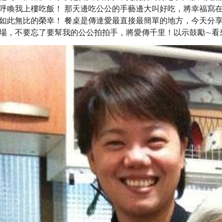
呼喚我上樓吃飯！ 那天邊吃公公的手藝邊大叫好吃，將幸福寫
如此無比的榮幸！ 餐桌是傳達愛最直接最簡單的地方，今天分享
場，不要忘了要幫我的公公拍拍手，將愛傳千里！以示鼓勵∼看