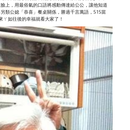
在臉上，用最俗氣的口語將感動傳達給公公，讓他知道
另類公媳「恭喜」餐桌關係，勝過千言萬語，515當
來ㄚ如往後的幸福就看大家了！