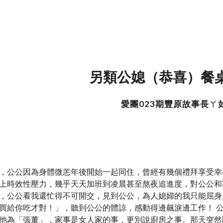
ip to main content
Skip to navigat
另類公媳（恭喜）餐桌
愛團023期豐原故事長ㄚ
，公公因為身體微恙年後開始一起同住，曾經有幾個禮拜享受幸
上時效性壓力，幾乎天天加班到凌晨甚至熬夜追進度，對公公和
，公公看我還忙得不可開交，見到公公，為人媳婦的我只能屈身
買給你吃才對！」，聽到公公的體諒，感動得邊飆淚邊工作！ 
他為「張董」，家事是女人家的事，更別說廚房之事。那天突然