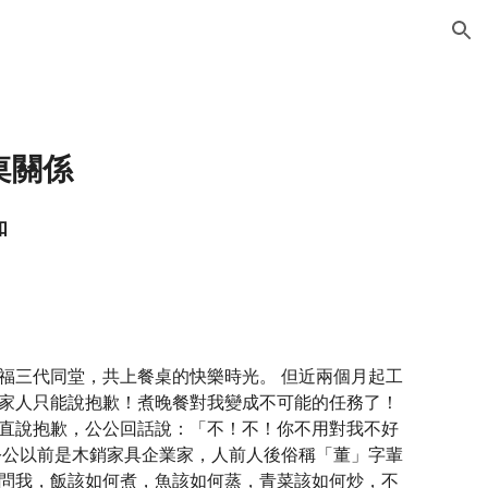
ion
關係 
如
福三代同堂，共上餐桌的快樂時光。 但近兩個月起工
家人只能說抱歉！煮晚餐對我變成不可能的任務了！ 
直說抱歉，公公回話說：「不！不！你不用對我不好
公公以前是木銷家具企業家，人前人後俗稱「董」字輩
問我，飯該如何煮，魚該如何蒸，青菜該如何炒，不