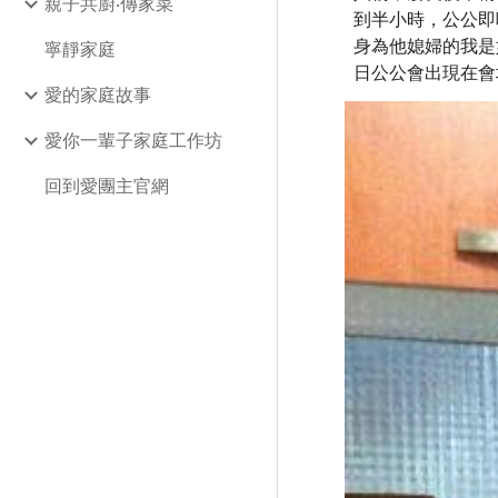
親子共廚‧傳家菜
到半小時，公公即
身為他媳婦的我是
寧靜家庭
日公公會出現在會
愛的家庭故事
愛你一輩子家庭工作坊
回到愛團主官網