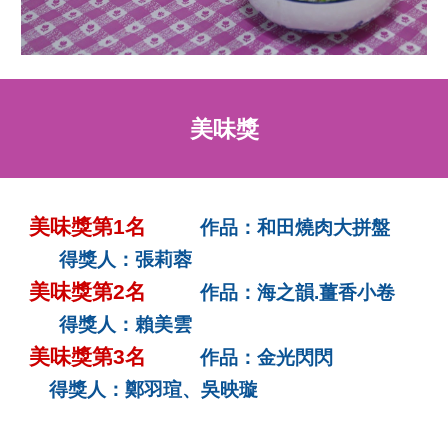
美味獎
美味獎第1名
作品：和田燒肉大拼盤
得獎人：張莉蓉
美味獎第2名
作品：海之韻.薑香小卷
得獎人：賴美雲
美味獎第3名
作品：金光閃閃
得獎人：鄭羽瑄、吳映璇