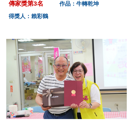
傳家獎第3名
作品：牛轉乾坤
得獎人：賴彩鶴