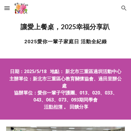
Skip to main content
Skip to navigation
讓愛上餐桌，202
5
幸福分享趴
202
5
愛你一輩子家庭日 活動全紀錄
日期：202
5
/5/1
8
地點： 新北市
三重區過圳活動中心
主辦單位：新北市三重區心教育關懷協會、過田里辦公
處
協辦單位：愛你一輩子守護團、
013、020、033、
043、063、073、093期
同學會
活動
相簿
。 回饋分享