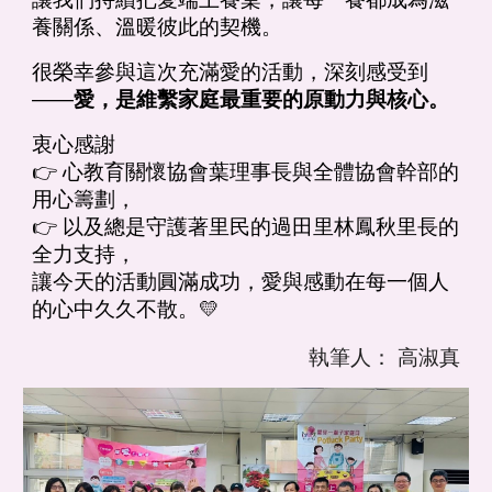
養關係、溫暖彼此的契機。
很榮幸參與這次充滿愛的活動，深刻感受到
——
愛，是維繫家庭最重要的原動力與核心。
衷心感謝
👉 心教育關懷協會葉理事長與全體協會幹部的
用心籌劃，
👉 以及總是守護著里民的過田里林鳳秋里長的
全力支持，
讓今天的活動圓滿成功，愛與感動在每一個人
的心中久久不散。💛
執筆人： 高淑真