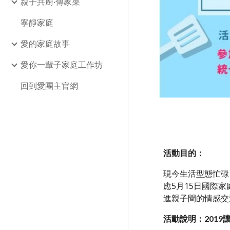
親子共廚‧傳家菜
寧靜家庭
愛的家庭故事
愛你一輩子家庭工作坊
回到愛團主官網
活動目的：
現今生活型態忙碌
應5月15日國際
進親子間的情感交
活動說明：201