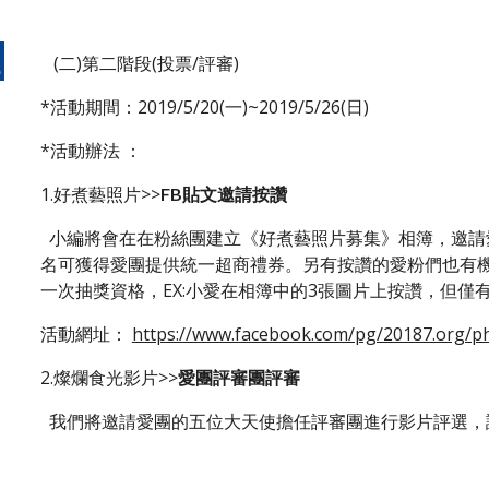
   (二)第二階段(投票/評審)
*活動期間：2019/5/20(一)~2019/5/26(日)
*活動辦法 ：
1.好煮藝照片>>
FB貼文邀請按讚
  小編將會在在粉絲團建立《好煮藝照片募集》相簿，邀請愛粉們對你喜歡的菜餚照片按讚，按讚數最多者前三
名可獲得愛團提供統一超商禮券。另有按讚的愛粉們也有機
一次抽獎資格，EX:小愛在相簿中的3張圖片上按讚，但僅
活動網址： 
https://www.facebook.com/pg/20187.org/
2.燦爛食光影片>>
愛團評審團評審
  我們將邀請愛團的五位大天使擔任評審團進行影片評選