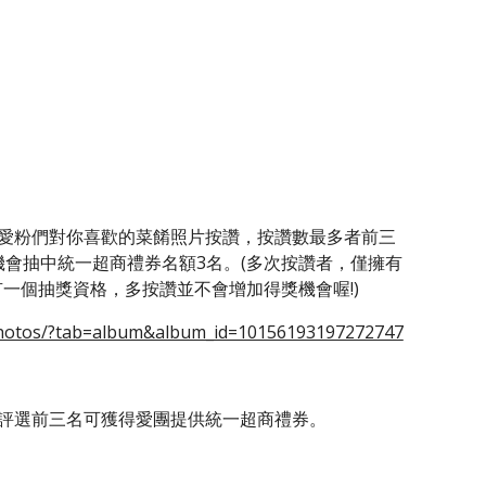
會抽中統一超商禮券名額3名。(多次按讚者，僅擁有
有一個抽獎資格，多按讚並不會增加得獎機會喔!)
photos/?tab=album&album_id=10156193197272747
，評選前三名可獲得愛團提供統一超商禮券。