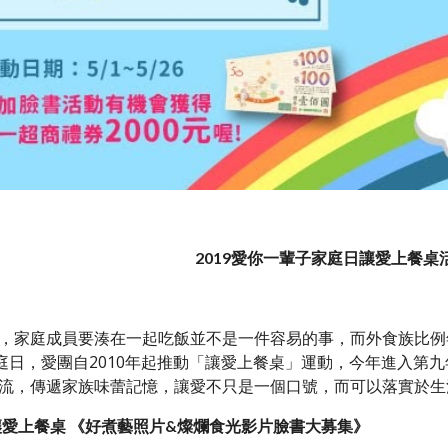
2019愛你一輩子家庭日讓愛上餐桌
，家庭成員要湊在一起吃飯並不是一件容易的事，而外食族比例
家庭日，愛團自2010年起推動「讓愛上餐桌」運動，今年進入
流，傳遞家族味蕾記憶，讓愛不只是一個口號，而可以落實於生
9讓愛上餐桌 《好煮藝照片&燦爛食光影片臉書大募集》