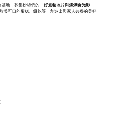
團為基地，募集粉絲們的「
與
好煮藝照片
燦爛食光影
甜美可口的蛋糕、餅乾等，創造出與家人共餐的美好
)