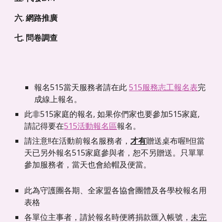
六. 網路推廣
七. 問卷調查 
報名515當天服務者請在此 
515服務志工報名表
完
成線上報名。
此非515家庭的報名, 如果你們家也要參加515家庭, 
請記得要在
515活動報名區
報名。
請注意!!在活動前報名服務者，
贈送桌布喔!!但當
才有
天已另外報名515家庭參與者，恕不另贈送。只單單
參加服務者，當天也會給帽及便當。
此為守護團各期、全家盟各協會團體及各學校報名用
表格
各單位主事者，請於報名時便將捐款匯入帳號，
未完