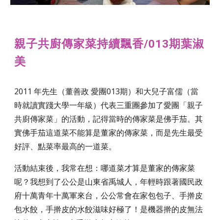
親子共廚傳家菜持續飄香/013期葉淑
美
2011 年先生（董善政 愛團013期）和大兒子富儒（當
時就讀實踐大學一年級）代表三重團參加了愛團「親子
共廚傳家菜」的活動，記得當時的傳家菜是佛手茄。其
實佛手茄這道菜不能算是董家的傳家菜，而是先生最受
好評、點菜率最高的一道菜。
活動結束後，我常在想：哪道菜才算是董家的傳家菜
呢？我想到了公公是山東省禹城人，年輕時跟著國民政
府十萬青年十萬軍來台，公公常會在家包包子、手擀皮
包水餃，手擀皮的水餃滋味好極了！是機器擀的皮無法